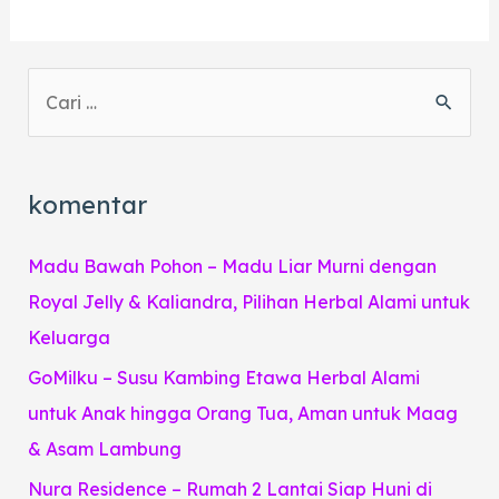
S
e
a
r
komentar
c
h
Madu Bawah Pohon – Madu Liar Murni dengan
f
Royal Jelly & Kaliandra, Pilihan Herbal Alami untuk
o
Keluarga
r
GoMilku – Susu Kambing Etawa Herbal Alami
:
untuk Anak hingga Orang Tua, Aman untuk Maag
& Asam Lambung
Nura Residence – Rumah 2 Lantai Siap Huni di