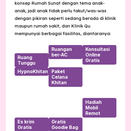
konsep Rumah Sunat dengan tema anak-
anak, jadi anak tidak perlu takut/was-was
dengan pikiran seperti sedang berada di klinik
maupun rumah sakit, dan Klinik Qu
mempunyai berbagai fasilitas, diantaranya:
Ruangan
Konsultasi
ber-AC
Online
Ruang
Gratis
Tunggu
HypnoKhitan
Paket
Celana
Khitan
Hadiah
Mobil
Remot
Es krim
Gratis
Gratis
Goodie Bag