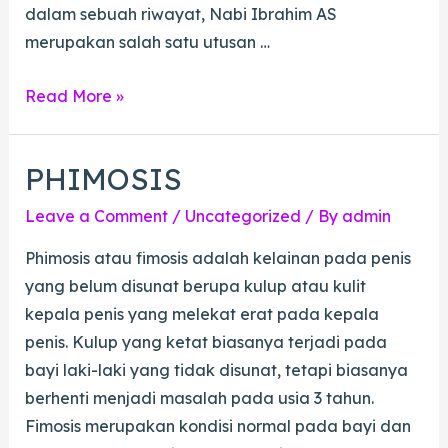
dalam sebuah riwayat, Nabi Ibrahim AS
merupakan salah satu utusan …
Doa
Read More »
Walimatul
Khitan,
PHIMOSIS
Bisa
Dibaca
Leave a Comment
/
Uncategorized
/ By
admin
saat
Phimosis atau fimosis adalah kelainan pada penis
Anak
yang belum disunat berupa kulup atau kulit
Sunat
kepala penis yang melekat erat pada kepala
penis. Kulup yang ketat biasanya terjadi pada
bayi laki-laki yang tidak disunat, tetapi biasanya
berhenti menjadi masalah pada usia 3 tahun.
Fimosis merupakan kondisi normal pada bayi dan