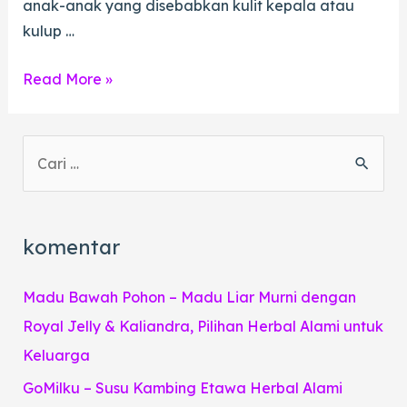
anak-anak yang disebabkan kulit kepala atau
kulup …
PHIMOSIS
Read More »
S
e
a
r
komentar
c
h
Madu Bawah Pohon – Madu Liar Murni dengan
f
Royal Jelly & Kaliandra, Pilihan Herbal Alami untuk
o
Keluarga
r
GoMilku – Susu Kambing Etawa Herbal Alami