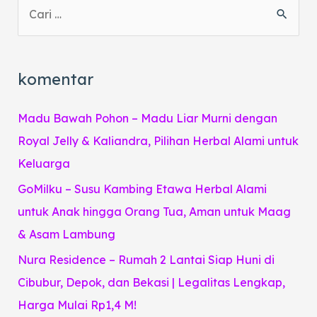
S
e
a
r
komentar
c
h
Madu Bawah Pohon – Madu Liar Murni dengan
f
Royal Jelly & Kaliandra, Pilihan Herbal Alami untuk
o
Keluarga
r
GoMilku – Susu Kambing Etawa Herbal Alami
:
untuk Anak hingga Orang Tua, Aman untuk Maag
& Asam Lambung
Nura Residence – Rumah 2 Lantai Siap Huni di
Cibubur, Depok, dan Bekasi | Legalitas Lengkap,
Harga Mulai Rp1,4 M!